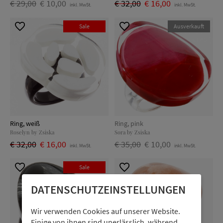
€ 29,00
€ 10,00
€ 32,00
€ 16,00
inkl. MwSt.
inkl. MwSt.
Sale
Ausverkauft
Ring, weiß
Ring, pink
Roselyn by Zsiska
Sora by Zsiska
€ 32,00
€ 16,00
€ 35,00
€ 10,00
inkl. MwSt.
inkl. MwSt.
Sale
DATENSCHUTZ­EINSTELLUNGEN
Wir verwenden Cookies auf unserer Website.
Einige von ihnen sind unerlässlich, während