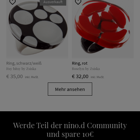
Ausverkauft
Ring, schwarz/weiß
Ring, rot
Itsy bitsy by Zsiska
Roselyn by Zsiska
€ 35,00
€ 32,00
inkl. MwSt.
inkl. MwSt.
Mehr ansehen
Werde Teil der nino.d Community
und spare 10€