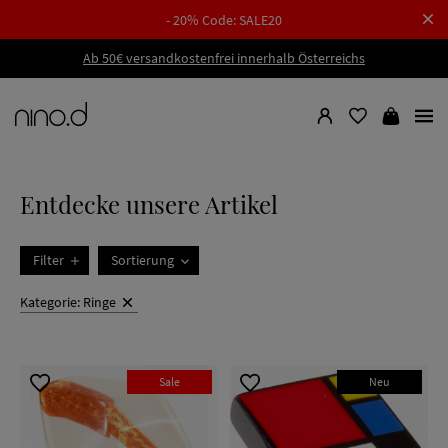
- 20% Code: SALE20
Ab 50€ versandkostenfrei innerhalb Österreichs
Entdecke unsere Artikel
Filter
Sortierung
Kategorie: Ringe
Sale
Neu