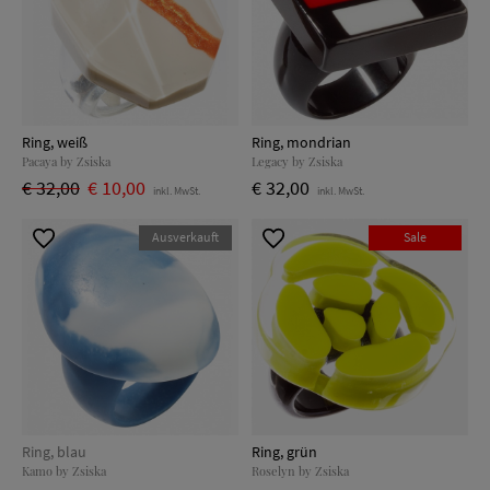
Ring, weiß
Ring, mondrian
Pacaya by Zsiska
Legacy by Zsiska
€ 32,00
€ 10,00
€ 32,00
inkl. MwSt.
inkl. MwSt.
Ausverkauft
Sale
Ring, blau
Ring, grün
Kamo by Zsiska
Roselyn by Zsiska