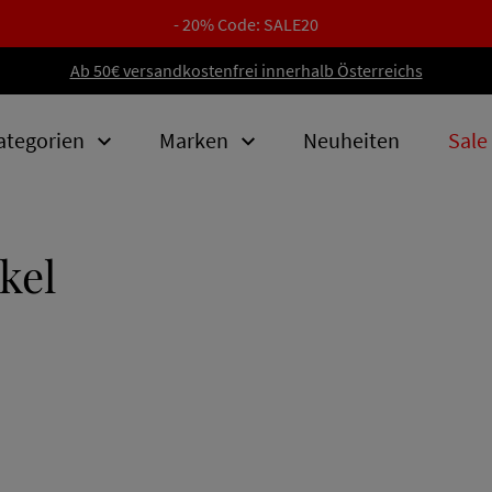
- 20% Code: SALE20
Ab 50€ versandkostenfrei innerhalb Österreichs
ategorien
Marken
Neuheiten
Sale
kel