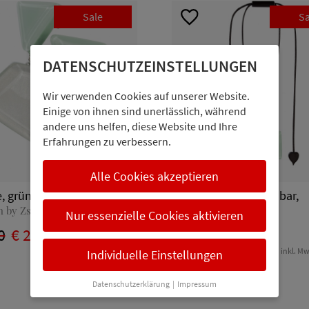
Sale
Sa
DATENSCHUTZ­EINSTELLUNGEN
Wir verwenden Cookies auf unserer Website.
Einige von ihnen sind unerlässlich, während
andere uns helfen, diese Website und Ihre
Erfahrungen zu verbessern.
Alle Cookies akzeptieren
, grün/silber
Kette, längenverstellbar,
grün/silber
n by Zsiska
Nur essenzielle Cookies aktivieren
Reflection by Zsiska
0
€ 23,00
inkl. MwSt.
€ 55,00
€ 27,00
inkl. Mw
Individuelle Einstellungen
Datenschutzerklärung
|
Impressum