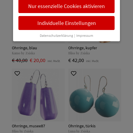
Nur essenzielle Cookies aktivieren
Individuelle Einstellungen
Datenschutzerklärung
|
Impressum
Ohrringe, blau
Ohrringe, kupfer
Kamo by Zsiska
Bliss by Zsiska
€ 40,00
€ 20,00
€ 42,00
inkl. MwSt.
inkl. MwSt.
Ohrringe, musee87
Ohrringe, türkis
Bliss by Zsiska
Luna by Zsiska