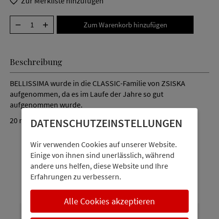
Zur Merkliste hinzufügen
Beschreibung
BELLISSIMA wurde in die CLASSIC-Familie von ZSISKA
aufgenommen, da es im Laufe der Jahre so gut
aufgenommen wurde.
20 mm Ohrringe aus Kunstharz versilbert und nickelfrei.
DATENSCHUTZ­EINSTELLUNGEN
Wir verwenden Cookies auf unserer Website.
Einige von ihnen sind unerlässlich, während
Personen interessieren sich auch
andere uns helfen, diese Website und Ihre
Erfahrungen zu verbessern.
dafür
Alle Cookies akzeptieren