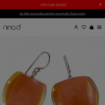
- 20% Code: SALE20
Ab 50€ versandkostenfrei innerhalb Österreichs