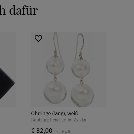
h dafür
Ohrringe (lang), weiß
Bubbling Pearl 20 by Zsiska
€ 32,00
inkl. MwSt.