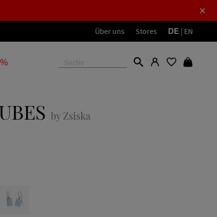
Über uns
Stores
|
EN
DE
 %
UBES
by Zsiska