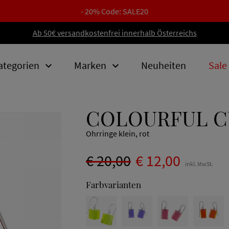
- 20% Code: SALE20
Ab 50€ versandkostenfrei innerhalb Österreichs
ategorien
Marken
Neuheiten
Sale
COLOURFUL C
Ohrringe klein, rot
€ 20,00
€ 12,00
inkl. MwSt.
Farbvarianten