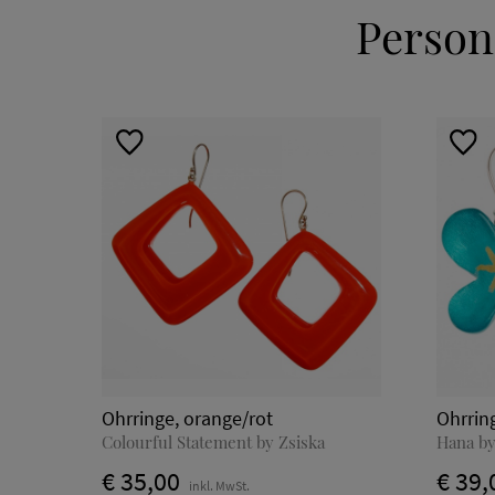
Person
Ohrringe, orange/rot
Ohrring
Colourful Statement by Zsiska
Hana by
€ 35,00
€ 39,
inkl. MwSt.