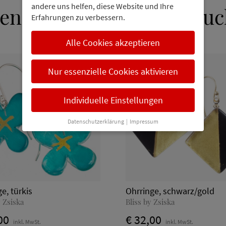
andere uns helfen, diese Website und Ihre
en interessieren sich auc
Erfahrungen zu verbessern.
Alle Cookies akzeptieren
Nur essenzielle Cookies aktivieren
Individuelle Einstellungen
Datenschutzerklärung
|
Impressum
e, türkis
Ohrringe, schwarz/gold
 Zsiska
Bliss by Zsiska
00
€ 32,00
inkl. MwSt.
inkl. MwSt.