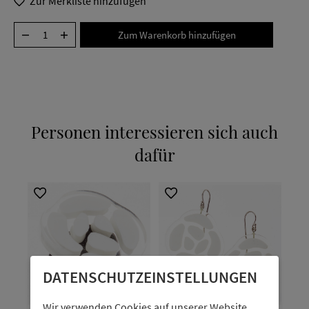
Zur Merkliste hinzufügen
Personen interessieren sich auch
dafür
DATENSCHUTZ­EINSTELLUNGEN
Wir verwenden Cookies auf unserer Website.