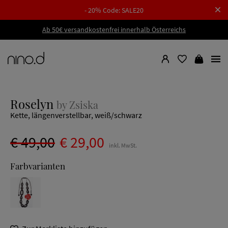
- 20% Code: SALE20
Ab 50€ versandkostenfrei innerhalb Österreichs
Roselyn
by Zsiska
Kette, längenverstellbar, weiß/schwarz
€ 49,00
€ 29,00
inkl. MwSt.
Farbvarianten