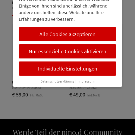
Ring, weiß
Ohrringe, weiß
Einige von ihnen sind unerlässlich, während
Roselyn by Zsiska
Roselyn by Zsiska
andere uns helfen, diese Website und Ihre
€ 32,00
€ 16,00
€ 36,00
€ 22,00
inkl. MwSt.
inkl. MwSt.
Erfahrungen zu verbessern.
Alle Cookies akzeptieren
Nur essenzielle Cookies aktivieren
Individuelle Einstellungen
Datenschutzerklärung
|
Impressum
Kette, längenverstellbar, rot
Kette , kupfer
Itsy bitsy by Zsiska
Majestic by Zsiska
€ 59,00
€ 49,00
inkl. MwSt.
inkl. MwSt.
Werde Teil der nino.d Community