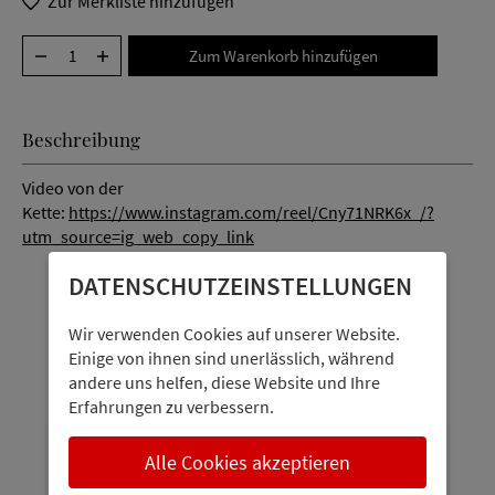
Zur Merkliste hinzufügen
Beschreibung
Video von der
Kette:
https://www.instagram.com/reel/Cny71NRK6x_/?
utm_source=ig_web_copy_link
DATENSCHUTZ­EINSTELLUNGEN
Wir verwenden Cookies auf unserer Website.
Personen interessieren sich auch
Einige von ihnen sind unerlässlich, während
dafür
andere uns helfen, diese Website und Ihre
Erfahrungen zu verbessern.
Alle Cookies akzeptieren