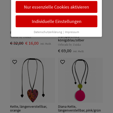
Nur essenzielle Cookies aktivieren
Individuelle Einstellungen
Datenschutzerklärung
|
Impressum
Ring, türkis
Kette, längenverstellbar,
transparentes
Selene by Zsiska
königsblau/silber
€ 32,00
€ 16,00
inkl. MwSt.
Orbeadz by Zsiska
€ 69,00
inkl. MwSt.
Kette, längenverstellbar,
Diana Kette,
orange
längenverstellbar, pink/grün