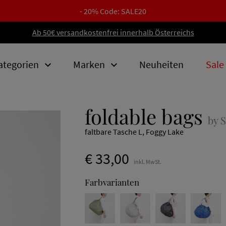
- 20% Code: SALE20
Ab 50€ versandkostenfrei innerhalb Österreichs
ategorien
Marken
Neuheiten
Sale
foldable bags
by 
faltbare Tasche L, Foggy Lake
€ 33,00
inkl. MwSt.
Farbvarianten