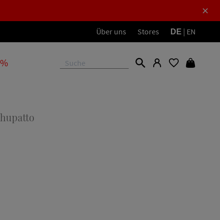
Über uns
Stores
|
EN
DE
 %
Shupatto