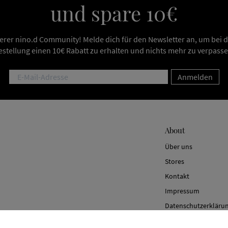
und spare 10€
erer nino.d Community! Melde dich für den Newsletter an, um bei 
estellung einen 10€ Rabatt zu erhalten und nichts mehr zu verpasse
Anmelden
About
Über uns
Stores
Kontakt
Impressum
Datenschutzerkläru