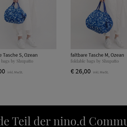
re Tasche S, Ozean
faltbare Tasche M, Ozean
e bags by Shupatto
foldable bags by Shupatto
00
€ 26,00
inkl. MwSt.
inkl. MwSt.
e Teil der nino.d Comm