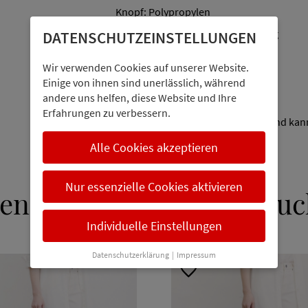
Knopf: Polypropylen
Fassungsvermögen: 40 l, max. 15 kg
DATENSCHUTZ­EINSTELLUNGEN
Produktmaße:
Wir verwenden Cookies auf unserer Website.
Ca. 40 × 50 cm (ausgeklappt)
Einige von ihnen sind unerlässlich, während
andere uns helfen, diese Website und Ihre
Ca. 5 × 10 cm (gefaltet)
Erfahrungen zu verbessern.
Die Größe im ausgeklappten Zustand kann 
Alle Cookies akzeptieren
Nur essenzielle Cookies aktivieren
en interessieren sich auc
Individuelle Einstellungen
Datenschutzerklärung
|
Impressum