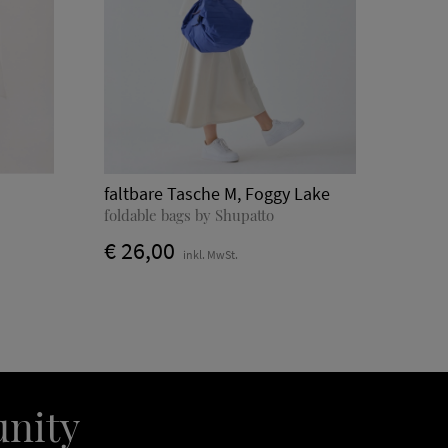
faltbare Tasche M, Foggy Lake
foldable bags by Shupatto
€ 26,00
inkl. MwSt.
unity