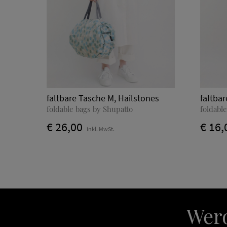
faltbare Tasche M, Hailstones
faltba
foldable bags by Shupatto
foldabl
€ 26,00
€ 16,
inkl. MwSt.
Werd