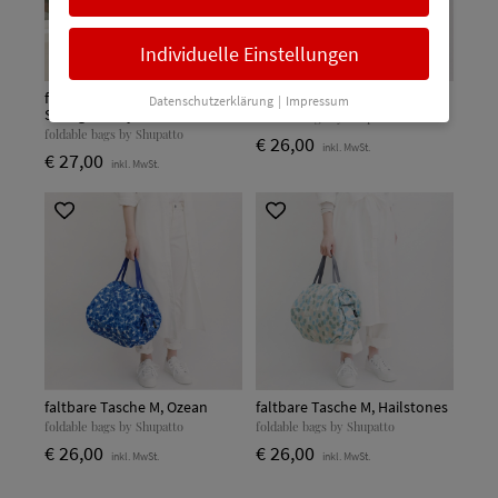
Individuelle Einstellungen
faltbare Tasche M, Warm
faltbare Tasche M, Charcoal
Datenschutzerklärung
|
Impressum
Sunlight Recycled
foldable bags by Shupatto
foldable bags by Shupatto
€ 26,00
inkl. MwSt.
€ 27,00
inkl. MwSt.
faltbare Tasche M, Ozean
faltbare Tasche M, Hailstones
foldable bags by Shupatto
foldable bags by Shupatto
€ 26,00
€ 26,00
inkl. MwSt.
inkl. MwSt.