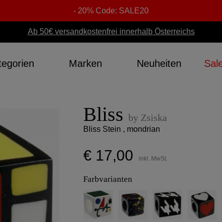
- 20% Code: SALE20
Ab 50€ versandkostenfrei innerhalb Österreichs
tegorien
Marken
Neuheiten
Sal
Bliss
by Zsiska
Bliss Stein , mondrian
€ 17,00
inkl. MwSt.
Farbvarianten