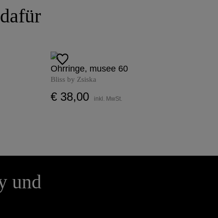
 dafür
Ohrringe, musee 60
Bliss by Zsiska
€ 38,00
inkl. MwSt.
y und