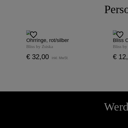
Perso
Ohrringe, rot/silber
Bliss 
Bliss by Zsiska
Bliss by
€ 32,00
€ 12
inkl. MwSt.
Werd