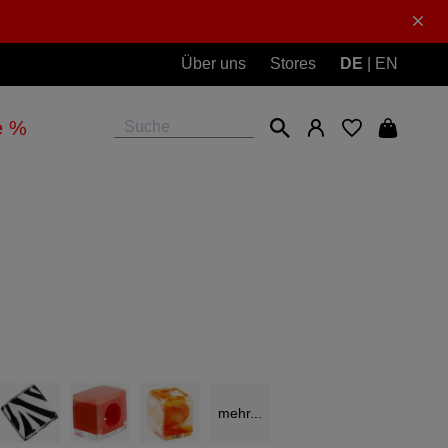
Über uns
Stores
DE
|
EN
e %
mehr...