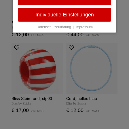
Individuelle Einstellungen
Bliss Stein klein, rot
Ohrringe rund, rosa/kristall
Datenschutzerklärung
|
Impressum
Bliss by Zsiska
Bliss by Zsiska
€ 12,00
€ 44,00
inkl. MwSt.
inkl. MwSt.
Bliss Stein rund, stp03
Cord, helles blau
Bliss by Zsiska
Bliss by Zsiska
€ 17,00
€ 12,00
inkl. MwSt.
inkl. MwSt.