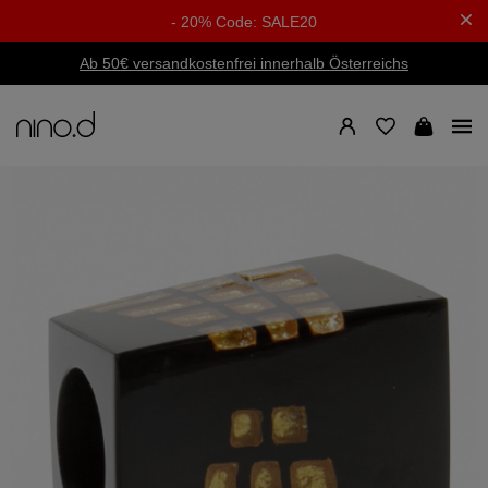
- 20% Code: SALE20
Ab 50€ versandkostenfrei innerhalb Österreichs