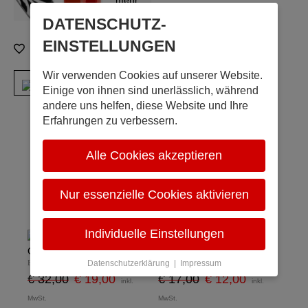
mehr...
DATENSCHUTZ­
EINSTELLUNGEN
Zur Merkliste hinzufügen
Wir verwenden Cookies auf unserer Website.
Einige von ihnen sind unerlässlich, während
andere uns helfen, diese Website und Ihre
Erfahrungen zu verbessern.
Alle Cookies akzeptieren
Personen interessieren sich auch
Nur essenzielle Cookies aktivieren
dafür
Individuelle Einstellungen
Ohrringe, rosa diamant
Bliss Stein rund, musee 63
Datenschutzerklärung
|
Impressum
Bliss by Zsiska
Bliss by Zsiska
€ 32,00
€ 19,00
€ 17,00
€ 12,00
inkl.
inkl.
MwSt.
MwSt.