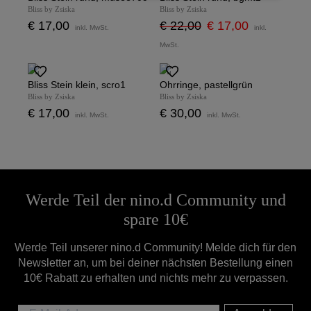
Bliss by Zsiska
Bliss by Zsiska
€ 17,00
€ 22,00
€ 17,00
inkl. MwSt.
inkl.
MwSt.
Bliss Stein klein, scro1
Ohrringe, pastellgrün
Bliss by Zsiska
Bliss by Zsiska
€ 17,00
€ 30,00
inkl. MwSt.
inkl. MwSt.
Werde Teil der nino.d Community und
spare 10€
Werde Teil unserer nino.d Community! Melde dich für den
Newsletter an, um bei deiner nächsten Bestellung einen
10€ Rabatt zu erhalten und nichts mehr zu verpassen.