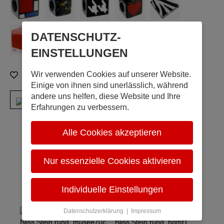
DATENSCHUTZ­
mehr...
EINSTELLUNGEN
Wir verwenden Cookies auf unserer Website.
Zur Merkliste hinzufügen
Einige von ihnen sind unerlässlich, während
andere uns helfen, diese Website und Ihre
Erfahrungen zu verbessern.
Alle Cookies akzeptieren
Nur essenzielle Cookies aktivieren
Personen interessieren sich auch
dafür
Individuelle Einstellungen
Datenschutzerklärung
|
Impressum
Bliss Stein rund, musee70c
Bliss Stein rund, bgmt1