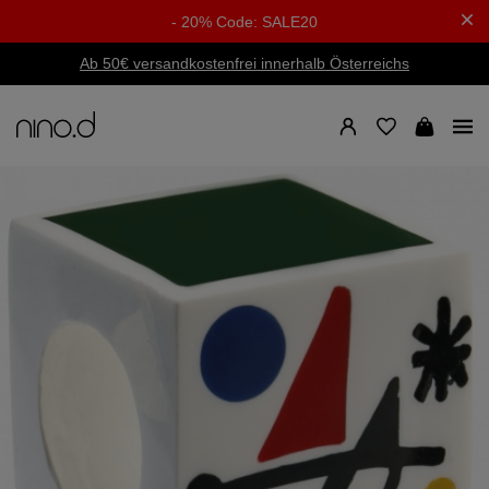
- 20% Code: SALE20
Ab 50€ versandkostenfrei innerhalb Österreichs